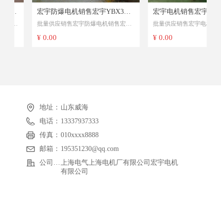
高
武
宏宇防爆电机销售宏宇YBX3系
宏宇电机销售宏宇YVF2系
批量供应销售宏宇防爆电机销售宏宇
批量供应销售宏宇电机销售宏宇
顾
啊
4
列高效率隔爆型三相异步电动机
频调速三相异步电动机
顾
乱
YBX3系列高效率隔爆型三相异步电
YVF2系列变频调速三相异步电
¥ 0.00
¥ 0.00
动机
交
动
地址：
山东威海
电话：
13337937333
容
般
传真：
010xxxx8888
邮箱：
195351230@qq.com
公司名称：
上海电气上海电机厂有限公司宏宇电机
有限公司