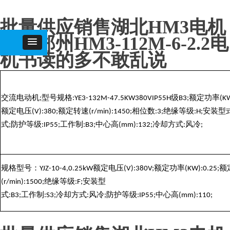
批量供应销售湖北HM3电机
销售郑州HM3-112M-6-2.2电
机书读的多不敢乱说
交流电动机;型号规格:YE3-132M-47.5KW380VIP55H级B3;额定功率(KW)
额定电压(V):380;额定转速(r/min):1450;相位数:3;绝缘等级:H;安装型
式;防护等级:IP55;工作制:B3;中心高(mm):132;冷却方式:风冷;
规格型号：
额定电压
额定功率
额
YJZ-10-4,0.25kW
(V):380V;
(KW):0.25;
绝缘等级
安装型
(r/min):1500;
:F;
式
工作制
冷却方式
风冷
防护等级
中心高
:B3;
:S3;
:
;
:IP55;
(mm):110;