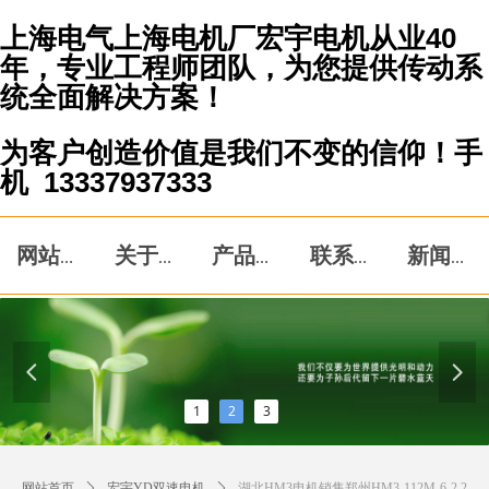
上海电气上海电机厂宏宇电机从业40
年，专业工程师团队，为您提供传动系
统全面解决方案！
为客户创造价值是我们不变的信仰！手
机 13337937333
网站首页
关于我们
产品中心
联系我们
新闻资讯
넳
넲
1
2
3
网站首页
ꄲ
宏宇YD双速电机
ꄲ
湖北HM3电机销售郑州HM3-112M-6-2.2