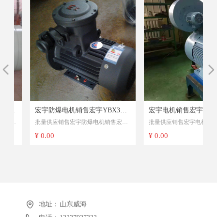
넳
넲
高
武
宏宇防爆电机销售宏宇YBX3系
宏宇电机销售宏宇YVF2系
批量供应销售宏宇防爆电机销售宏宇
批量供应销售宏宇电机销售宏宇
顾
啊
4
列高效率隔爆型三相异步电动机
频调速三相异步电动机
顾
乱
YBX3系列高效率隔爆型三相异步电
YVF2系列变频调速三相异步电
¥ 0.00
¥ 0.00
动机
交
动
地址：
山东威海