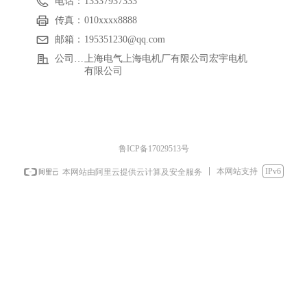
电话：
13337937333
容
般
传真：
010xxxx8888
邮箱：
195351230@qq.com
公司名称：
上海电气上海电机厂有限公司宏宇电机
有限公司
鲁ICP备17029513号
本网站支持
IPv6
本网站由阿里云提供云计算及安全服务