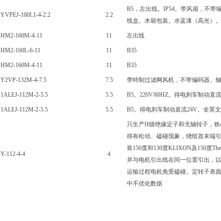
B5，左出线。IP54。带风扇，不
YVPEJ-100L1-4-2.2
2.2
线盒。木箱包装。水蓝漆（高光）
HM2-160M-4-11
11
左出线
HM2-160L-6-11
11
B35
HM2-160M-4-11
11
B35
Y2VP-132M-4-7.5
7.5
带特制过滤网风机，不带编码器。轴头
1ALEJ-112M-2-5.5
5.5
B5。220V/60HZ。得电刹车制动
1ALEJ-112M-2-5.5
5.5
B5。得电刹车制动直流24V。全英文
只生产H级绝缘定子和无轴转子，铁
得有松动、磕碰现象，绕组首末端
装150度和130度KLIXON及150度
Y-112-4-4
4
并与电机引出线在同一位置引出，以
运输过程电机免受磕碰。定转子表
中不优化数据