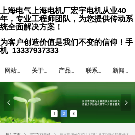
上海电气上海电机厂宏宇电机从业40
年，专业工程师团队，为您提供传动系
统全面解决方案！
为客户创造价值是我们不变的信仰！手
机 13337937333
网站首页
关于我们
产品中心
联系我们
新闻资讯
넳
넲
1
2
3
网站首页
ꄲ
宏宇YE3电机
ꄲ
佳木斯股份YBX4-355L1-6-220电机销售佳木