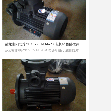
卧龙南阳防爆YBX4-355M3-6-200电机销售卧龙南阳防爆YBX4电机层层解锁‼直播开场叠叠乐
卧龙南阳防爆YBX4-355M3-6-200电机销售卧龙南阳防爆YBX4电机层层解锁‼直播开场叠叠乐电动机在工作时需要消耗电力，其运行过程中的电流变化对电动机的性能、寿命及系统的安全性都有着重要影响。在许多电动机的应用中，起动电流是一个不可忽视的参数。电动机起动电流，又称为启动电流，是指电动机在启动瞬间所需的电流。这个电流的大小通常会远高于电动机在正常运行状态下的工作电流。起动电流的瞬时价值对电动机的性能和使用环境有直接的影响。对于异步电动机，起动电流一般是额定工作电流的4到7倍，而对于直流电动机，起动电流的大小也往往是正常工作电流的数倍3