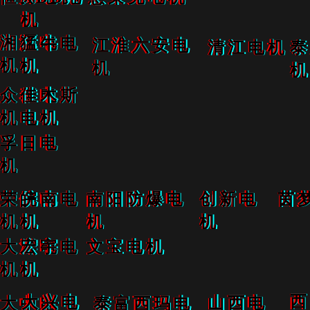
机
湘潭电
猛牛电
江淮六安电
清江电机
泰
机
机
机
机
众泰电
佳木斯
机
电机
孚日电
机
荣佳电
皖南电
南阳防爆电
创新电
茵
机
机
机
机
大洋电
宏宇电
文宝电机
机
机
西
大兴电
山西电
大中电
泰富西玛电