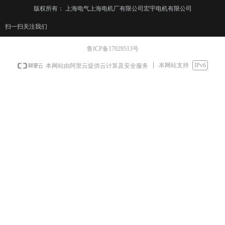
版权所有：
上海电气上海电机厂有限公司宏宇电机有限公司
扫一扫关注我们
鲁ICP备17029513号
本网站支持
IPv6
本网站由阿里云提供云计算及安全服务