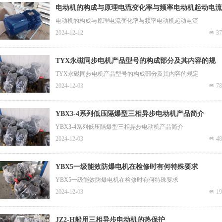
电动机的构成与原理电流变化率与频率电动机起动电流
电动机的构成与原理电流变化率与频率电动机起动电流
2024-12-12
넶
37
TYX永磁同步电机产品型号的构成部分及其内容的规
定
TYX永磁同步电机产品型号的构成部分及其内容的规定
2024-12-03
넶
78
YBX3-4系列低压隔爆型三相异步电动机产品简介
YBX3-4系列低压隔爆型三相异步电动机产品简介
2024-12-03
넶
48
YBX5一级能效防爆电机在检修时有何特殊要求
YBX5一级能效防爆电机在检修时有何特殊要求
2024-12-03
넶
19
JZ2-H船用三相异步电动机的热保护