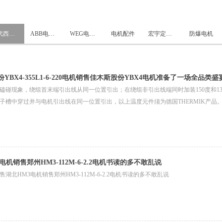
替代西门子电机解决方案
ABB电机替代解决方案
WEG电机替代解决方案
电机配件
宏宇定制电机
防爆电机
YBX4-355L1-6-220电机销售佳木斯股份YBX4电机准备了一场全品类盛
碰现象，绕组首末端引出线从同一位置引出；在绕组非引出线端同时加装150度和130度KLIX
子槽中穿过并与电机引出线在同一位置引出，以上温度元件须为德国THERMIK产品
按产品型号作出标识。执行汇总表中不优化数据
电机销售郑州HM3-112M-6-2.2电机书读的多不敢乱说
湖北HM3电机销售郑州HM3-112M-6-2.2电机书读的多不敢乱说