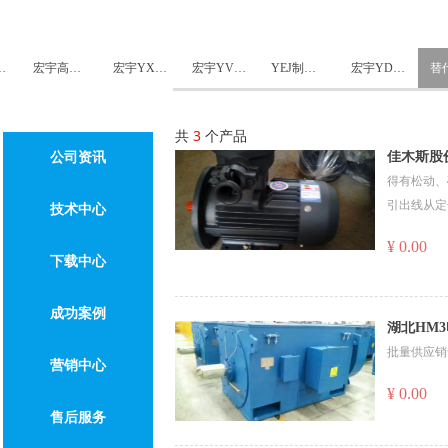
E3电机
宏宇高效电机
宏宇YX3电机
宏宇YVF3变频电机
YEJ制动电机
宏宇YD双速电机
共
3
个产品
佳木斯股份
公司资讯
得有松动、磕
引出线从定
技术中心
红色记号笔
¥ 0.00
下载中心
成功案例
湖北HM3
批量供应销售
营销中心
¥ 0.00
售后服务