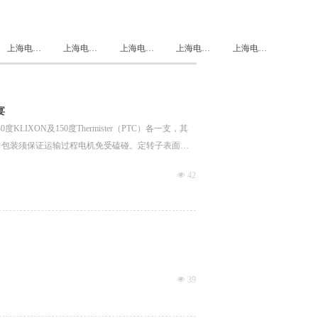
上海电气上海电机中高压系列
上海电气高效电机
上海电机配件
上海电气防爆系列电机
上海电气永磁电机
宴
ON及150度Thermister（PTC）各一支，其
。包装须保证运输过程电机免受磕碰。定转子表面用
넶
42
넶
39